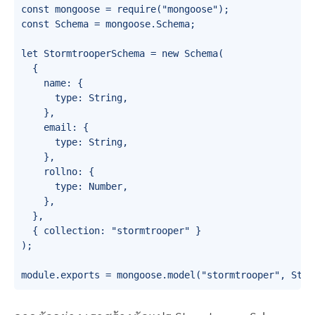
const mongoose = require("mongoose");

const Schema = mongoose.Schema;

let StormtrooperSchema = new Schema(

  {

    name: {

      type: String,

    },

    email: {

      type: String,

    },

    rollno: {

      type: Number,

    },

  },

  { collection: "stormtrooper" }

);
