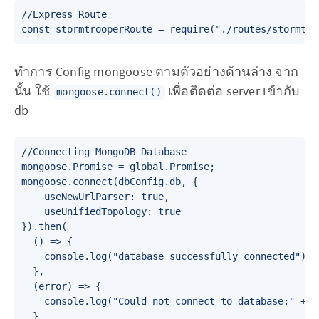
//Express Route

ทำการ Config mongoose ตามตัวอย่างด้านล่าง จาก
นั้น ใช้
เพื่อติดต่อ server เข้ากับ
mongoose.connect()
db
//Connecting MongoDB Database

mongoose.Promise = global.Promise;

mongoose.connect(dbConfig.db, { 

    useNewUrlParser: true, 

    useUnifiedTopology: true 

}).then(

  () => {

    console.log("database successfully connected");

  },

  (error) => {

    console.log("Could not connect to database:" + er
  }
