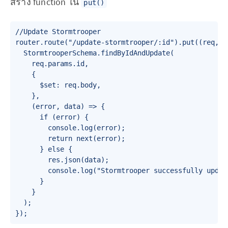
สร้าง function ใน
put()
//Update Stormtrooper

router.route("/update-stormtrooper/:id").put((req, re
  StormtrooperSchema.findByIdAndUpdate(

    req.params.id,

    {

      $set: req.body,

    },

    (error, data) => {

      if (error) {

        console.log(error);

        return next(error);

      } else {

        res.json(data);

        console.log("Stormtrooper successfully update
      }

    }

  );
