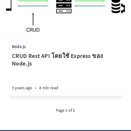
Node.js
CRUD Rest API โดยใช้ Express ของ
Node.js
5 years ago
•
4 min read
Page 1 of 1